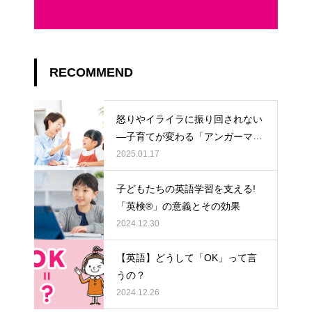
RECOMMEND
怒りやイライラに振り回されない
―子育てが変わる「アンガーマネ
ジメント」
2025.01.17
子どもたちの英語学習を支える!
「英検®」の意義とその効果
2024.12.30
【英語】どうして「OK」って言
うの？
2024.12.26