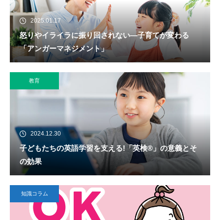
2025.01.17
怒りやイライラに振り回されない―子育てが変わる
「アンガーマネジメント」
教育
2024.12.30
子どもたちの英語学習を支える!「英検®」の意義とそ
の効果
知識コラム