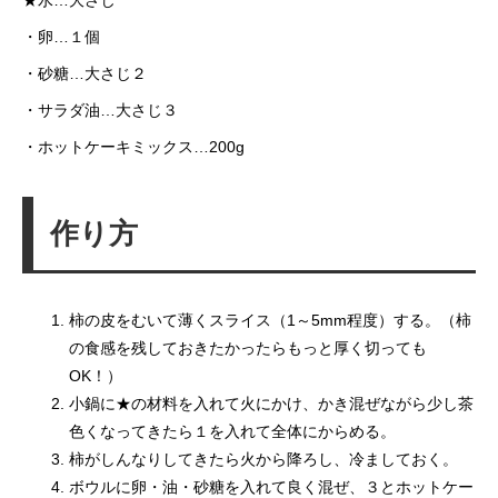
★水…大さじ
・卵…１個
・砂糖…大さじ２
・サラダ油…大さじ３
・ホットケーキミックス…200g
作り方
柿の皮をむいて薄くスライス（1～5mm程度）する。（柿
の食感を残しておきたかったらもっと厚く切っても
OK！）
小鍋に★の材料を入れて火にかけ、かき混ぜながら少し茶
色くなってきたら１を入れて全体にからめる。
柿がしんなりしてきたら火から降ろし、冷ましておく。
ボウルに卵・油・砂糖を入れて良く混ぜ、３とホットケー