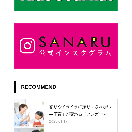
RECOMMEND
怒りやイライラに振り回されない
―子育てが変わる「アンガーマネ
ジメント」
2025.01.17