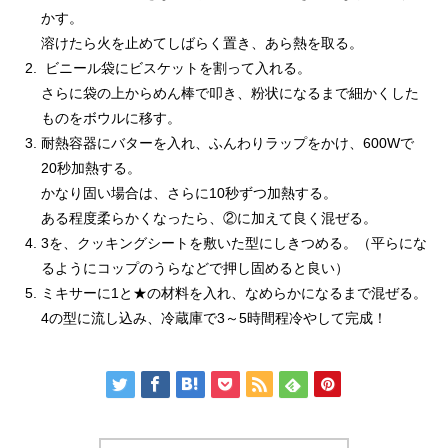
かす。
溶けたら火を止めてしばらく置き、あら熱を取る。
ビニール袋にビスケットを割って入れる。
さらに袋の上からめん棒で叩き、粉状になるまで細かくした
ものをボウルに移す。
耐熱容器にバターを入れ、ふんわりラップをかけ、600Wで
20秒加熱する。
かなり固い場合は、さらに10秒ずつ加熱する。
ある程度柔らかくなったら、②に加えて良く混ぜる。
3を、クッキングシートを敷いた型にしきつめる。（平らにな
るようにコップのうらなどで押し固めると良い）
ミキサーに1と★の材料を入れ、なめらかになるまで混ぜる。
4の型に流し込み、冷蔵庫で3～5時間程冷やして完成！