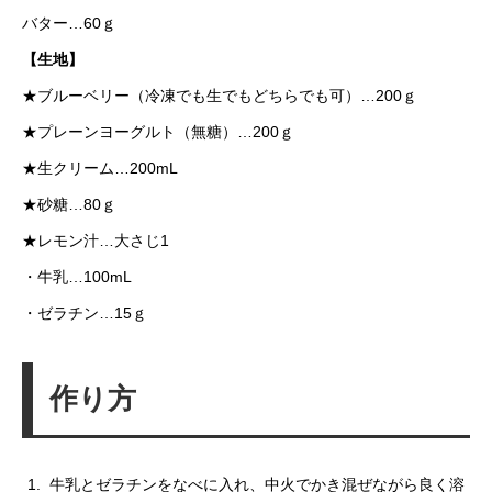
バター…60ｇ
【生地】
★ブルーベリー（冷凍でも生でもどちらでも可）…200ｇ
★プレーンヨーグルト（無糖）…200ｇ
★生クリーム…200mL
★砂糖…80ｇ
★レモン汁…大さじ1
・牛乳…100mL
・ゼラチン…15ｇ
作り方
牛乳とゼラチンをなべに入れ、中火でかき混ぜながら良く溶