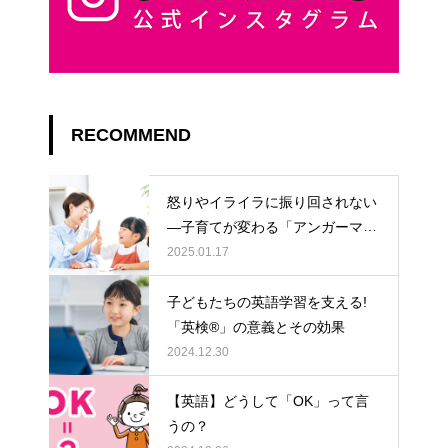
RECOMMEND
怒りやイライラに振り回されない
―子育てが変わる「アンガーマネ
ジメント」
2025.01.17
子どもたちの英語学習を支える!
「英検®」の意義とその効果
2024.12.30
【英語】どうして「OK」って言
うの？