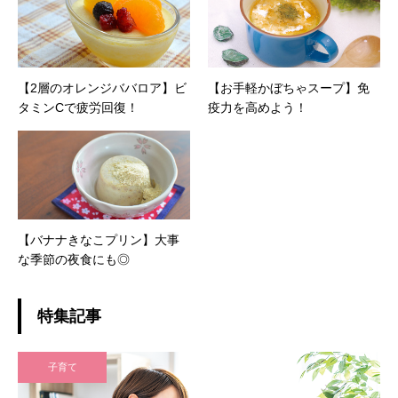
【2層のオレンジババロア】ビ
【お手軽かぼちゃスープ】免
タミンCで疲労回復！
疫力を高めよう！
【バナナきなこプリン】大事
な季節の夜食にも◎
特集記事
子育て